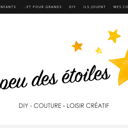
ENFANTS
…ET POUR GRANDS
DIY
ILS JOUENT
MES C