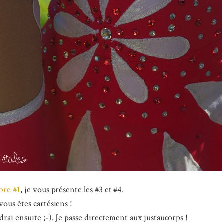
bre #1
, je vous présente les #3 et #4.
vous êtes cartésiens !
rai ensuite ;-). Je passe directement aux justaucorps !