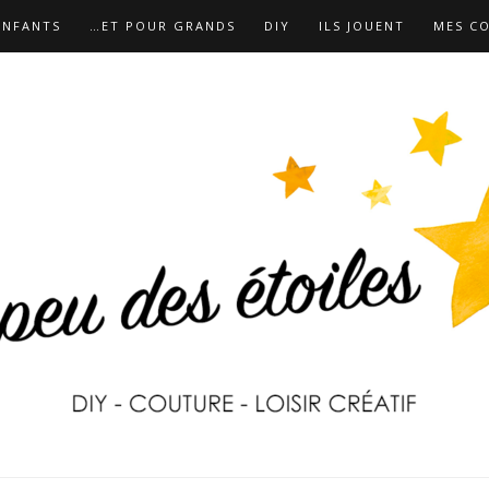
ENFANTS
…ET POUR GRANDS
DIY
ILS JOUENT
MES C