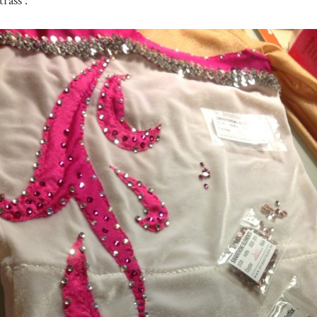
rass :