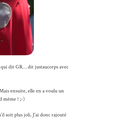
Et qui dit GR… dit justaucorps avec
Mais ensuite, elle en a voulu un
d même ! ;-)
 soit plus joli. J’ai donc rajouté