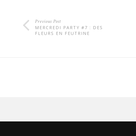
Previous Post
MERCREDI PARTY #7 : DES
FLEURS EN FEUTRINE