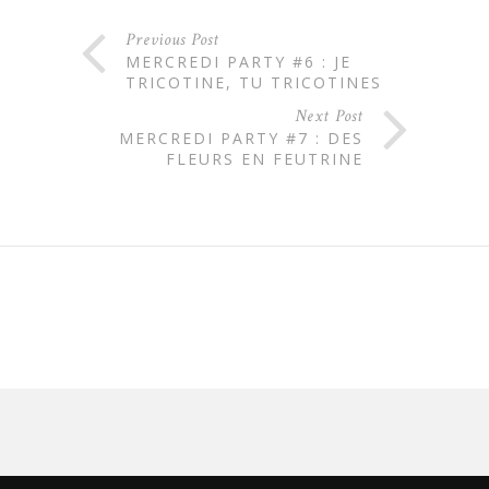
Previous Post
MERCREDI PARTY #6 : JE
TRICOTINE, TU TRICOTINES
Next Post
MERCREDI PARTY #7 : DES
FLEURS EN FEUTRINE